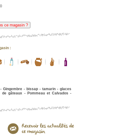
00
ns ce magasin ?
gasin :
- Gingembre - bissap - tamarin - glaces
ns de gâteaux - Pommeau et Calvados -