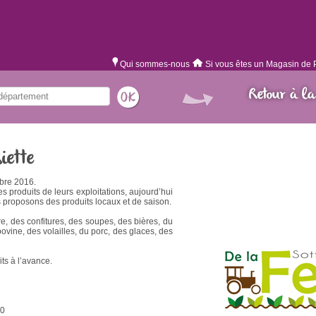
Qui sommes-nous
Si vous êtes un Magasin de 
Retour à la
iette
bre 2016.
s produits de leurs exploitations, aujourd’hui
proposons des produits locaux et de saison.
re, des confitures, des soupes, des bières, du
 bovine, des volailles, du porc, des glaces, des
ts à l’avance.
00